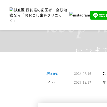
keep smi
keep h
いつま
News
7
2025.06.16
ALL
年
2024.12.17