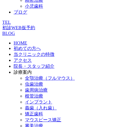
精密治療
小児歯科
ブログ
TEL
初診WEB仮予約
BLOG
HOME
初めての方へ
当クリニックの特徴
アクセス
院長・スタッフ紹介
診療案内
全顎治療（フルマウス）
虫歯治療
歯周病治療
根管治療
インプラント
義歯（入れ歯）
矯正歯科
マウスピース矯正
審美治療