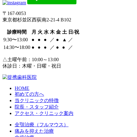
〒167-0053
東京都杉並区西荻南2-21-4 B102
診療時間
月
火
水
木
金
土
日/祝
9:30〜13:00
●
●
●
／
●
▲
／
14:30〜18:00
●
●
●
／
●
●
／
△土曜午前：10:00～13:00
休診日：木曜・日曜・祝日
HOME
初めての方へ
当クリニックの特徴
院長・スタッフ紹介
アクセス・クリニック案内
全顎治療（フルマウス）
痛みを抑えた治療