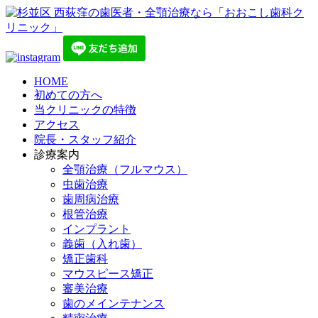
HOME
初めての方へ
当クリニックの特徴
アクセス
院長・スタッフ紹介
診療案内
全顎治療（フルマウス）
虫歯治療
歯周病治療
根管治療
インプラント
義歯（入れ歯）
矯正歯科
マウスピース矯正
審美治療
歯のメインテナンス